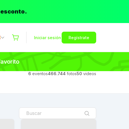
desconto.
Iniciar sesión
Regístrate
favorito
6
eventos
466.744
fotos
50
videos