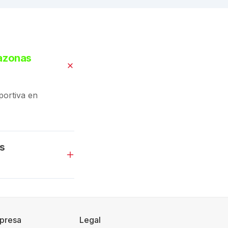
mazonas
portiva en
s
presa
Legal